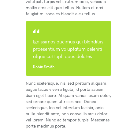
volutpat, turpis velit rutrum odio, vehicula
mollis eros elit quis tellus. Nullam et orci
feugiat mi sodales blandit a eu tellus.
Ignissimos ducimus qui blanditiis
praesentium voluptatum deleniti
atque corrupti quos dolores.
Robin Smith
Nunc scelerisque, nisi sed pretium aliquam,
augue lacus viverra ligula, id porta sapien
diam eget libero. Aliquam varius ipsum dolor,
sed ornare quam ultricies nec. Donec
scelerisque, leo vel interdum lacinia, odio
nulla blandit ante, non convallis arcu dolor
vel lorem. Nunc ac tempor turpis. Maecenas
porta maximus porta.