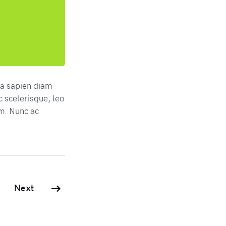
ta sapien diam
c scelerisque, leo
em. Nunc ac
Next