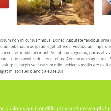
psum non mi cursus finibus. Donec vulputate faucibus urna 
ulum bibendum ac ipsum eget ultrices. Vestibulum imperdie
 consectetur nibh tincidunt. Vestibulum egestas, purus et vive
uam ex, id convallis dui leo a tellus. Aenean ac magna arcu. S
 volutpat, turpis velit rutrum odio, vehicula mollis eros elit q
ugiat mi sodales blandit a eu tellus.
os ducimus qui blanditiis praesentium voluptat