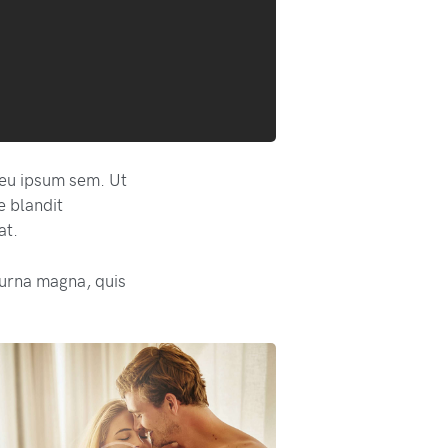
r eu ipsum sem. Ut
e blandit
at.
urna magna, quis