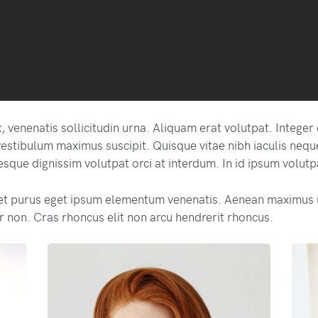
 venenatis sollicitudin urna. Aliquam erat volutpat. Intege
estibulum maximus suscipit. Quisque vitae nibh iaculis nequ
sque dignissim volutpat orci at interdum. In id ipsum volutp
et purus eget ipsum elementum venenatis. Aenean maximus 
 non. Cras rhoncus elit non arcu hendrerit rhoncus.