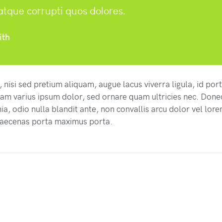
 atque corrupti quos dolores.
ith
 nisi sed pretium aliquam, augue lacus viverra ligula, id por
uam varius ipsum dolor, sed ornare quam ultricies nec. Done
nia, odio nulla blandit ante, non convallis arcu dolor vel lor
Maecenas porta maximus porta.