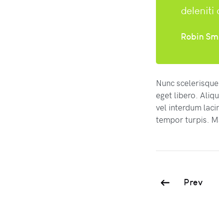
deleniti
Robin Sm
Nunc scelerisque,
eget libero. Aliq
vel interdum laci
tempor turpis. 
Prev