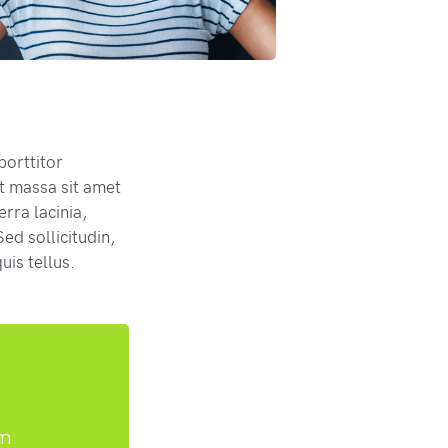
porttitor
t massa sit amet
rra lacinia,
ed sollicitudin,
uis tellus.
um