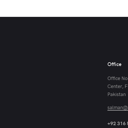
Office
Office No
Center, F
Pakistan
salman@c
+92 316