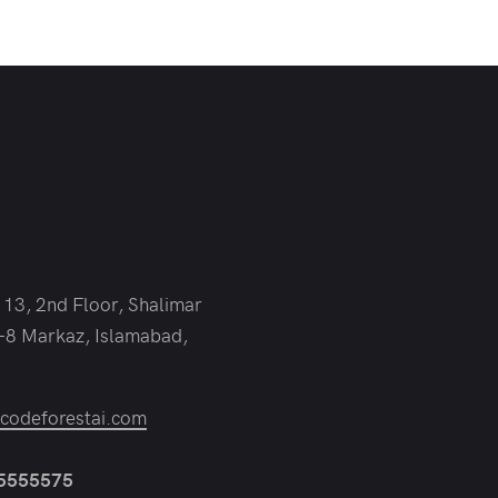
 13, 2nd Floor, Shalimar
-8 Markaz, Islamabad,
odeforestai.com
 5555575