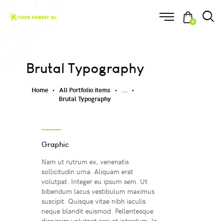
0
Brutal Typography
Home
All Portfolio items
...
Brutal Typography
Graphic
Nam ut rutrum ex, venenatis
sollicitudin urna. Aliquam erat
volutpat. Integer eu ipsum sem. Ut
bibendum lacus vestibulum maximus
suscipit. Quisque vitae nibh iaculis
neque blandit euismod. Pellentesque
dignissim volutpat orci at interdum. In