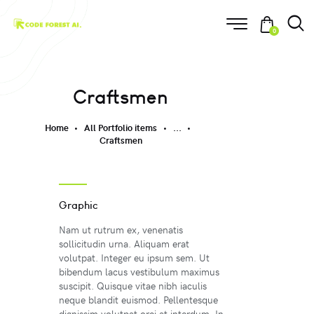
0
Craftsmen
Home
All Portfolio items
...
Craftsmen
Graphic
Nam ut rutrum ex, venenatis
sollicitudin urna. Aliquam erat
volutpat. Integer eu ipsum sem. Ut
bibendum lacus vestibulum maximus
suscipit. Quisque vitae nibh iaculis
neque blandit euismod. Pellentesque
dignissim volutpat orci at interdum. In