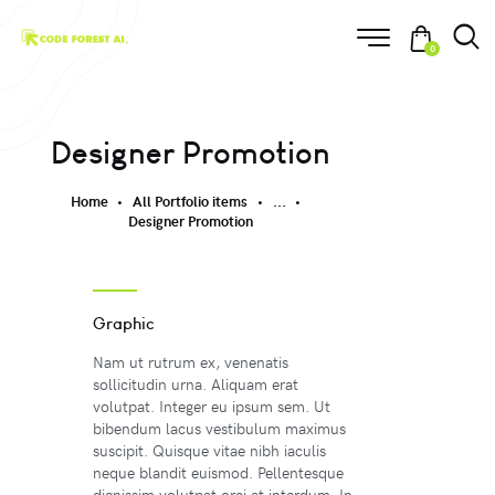
0
Designer Promotion
Home
All Portfolio items
...
Designer Promotion
Graphic
Nam ut rutrum ex, venenatis
sollicitudin urna. Aliquam erat
volutpat. Integer eu ipsum sem. Ut
bibendum lacus vestibulum maximus
suscipit. Quisque vitae nibh iaculis
neque blandit euismod. Pellentesque
dignissim volutpat orci at interdum. In