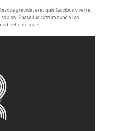
esque gravida, erat quis faucibus viverra,
 sapien. Phasellus rutrum nunc a leo
fend pellentesque.