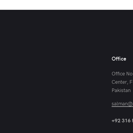
Office
Office No
Center, F
Pakistan
salman@c
+92 316