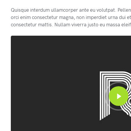
Quisque interdum ullamcorper ante eu volutpat. Pellent
orci enim consectetur magna, non imperdiet urna dui et
consectetur mattis. Nullam viverra justo eu massa elei