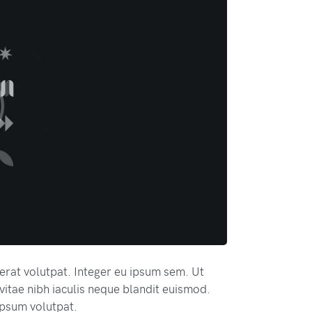
 erat volutpat. Integer eu ipsum sem. Ut
itae nibh iaculis neque blandit euismod.
 ipsum volutpat.