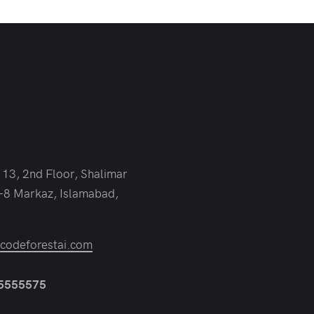
 13, 2nd Floor, Shalimar
-8 Markaz, Islamabad,
odeforestai.com
 5555575