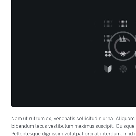
Nam ut rutrum ex, venenatis sollicitudin urna. Aliquam
bibendum lacus vestibulum maximus suscipit. Quisque v
Pellentesque dignissim volutpat orci at interdum. In id