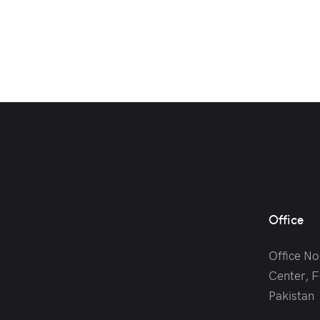
Office
Office No
Center, F
Pakistan