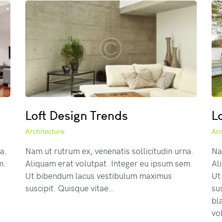
Loft Design Trends
L
Architecture
Arc
a.
Nam ut rutrum ex, venenatis sollicitudin urna.
Na
m.
Aliquam erat volutpat. Integer eu ipsum sem.
Al
Ut bibendum lacus vestibulum maximus
Ut
suscipit. Quisque vitae…
su
bl
vo