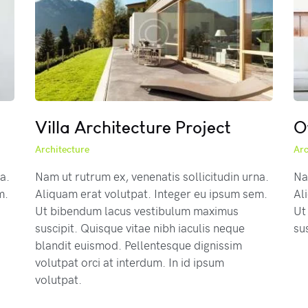
Villa Architecture Project
O
Architecture
Arc
a.
Nam ut rutrum ex, venenatis sollicitudin urna.
Na
m.
Aliquam erat volutpat. Integer eu ipsum sem.
Al
Ut bibendum lacus vestibulum maximus
Ut
suscipit. Quisque vitae nibh iaculis neque
su
blandit euismod. Pellentesque dignissim
volutpat orci at interdum. In id ipsum
volutpat.