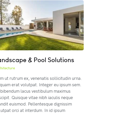
andscape & Pool Solutions
hitecture
m ut rutrum ex, venenatis sollicitudin urna.
iquam erat volutpat. Integer eu ipsum sem.
 bibendum lacus vestibulum maximus
scipit. Quisque vitae nibh iaculis neque
andit euismod. Pellentesque dignissim
lutpat orci at interdum. In id ipsum