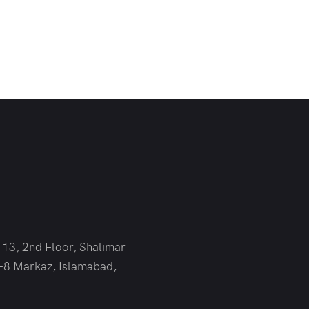
 13, 2nd Floor, Shalimar
-8 Markaz, Islamabad,